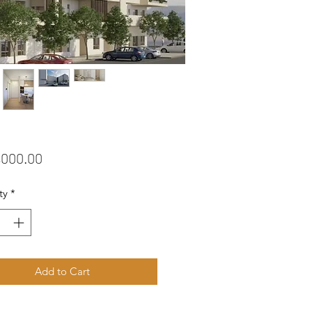
Price
,000.00
ty
*
Add to Cart