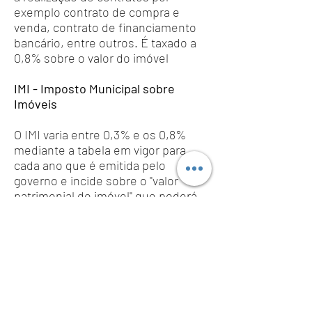
exemplo contrato de compra e
venda, contrato de financiamento
bancário, entre outros. É taxado a
0,8% sobre o valor do imóvel
IMI - Imposto Municipal sobre
Imóveis
O IMI varia entre 0,3% e os 0,8%
mediante a tabela em vigor para
cada ano que é emitida pelo
governo e incide sobre o "valor
patrimonial do imóvel" que poderá
saber ao consultar a caderneta
predial do imóvel.
Este imposto é pago por quem
detiver a posse de um imóvel a 31
de Dezembro, assim caso adquira
um imóvel por exemplo a 1 de