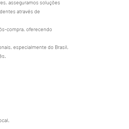
tores, asseguramos soluções
identes através de
pós-compra, oferecendo
onais, especialmente do Brasil,
ês.
ocal.