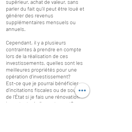
supérieur. achat de valeur, sans
parler du fait qu'il peut être loué et
générer des revenus
supplémentaires mensuels ou
annuels.
Cependant, il y a plusieurs
contraintes à prendre en compte
lors de la réalisation de ces
investissements, quelles sont les
meilleures propriétés pour une
opération d'investissement?
Est-ce que je pourrai bénéficier
d'incitations fiscales ou de soutien
de l'État si je fais une rénovation
importante de l'appartement?
Quels domaines ont actuellement le
plus grand potentiel de rentabilité,
mais où je peux encore acheter à
bas prix »?