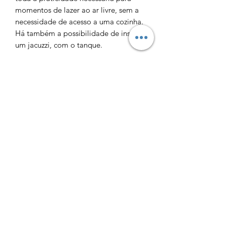
momentos de lazer ao ar livre, sem a
necessidade de acesso a uma cozinha.
Há também a possibilidade de instalar
um jacuzzi, com o tanque.
Com vidros de proteção ao longo de
toda a sua extensão, a varanda oferece
um ambiente externo agradável,
resguardado do vento.
O edifício conta com painéis solares
para aquecimento de água,
complementados por um esquentador
a gás, garantindo banhos quentes e
confortáveis a qualquer hora do dia.
Garagem box para dois carros,
equipada com carregador para
veículos elétricos.