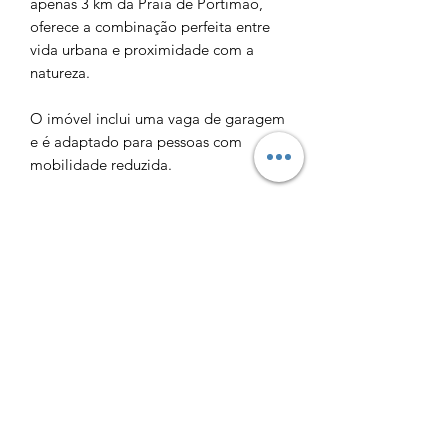
apenas 3 km da Praia de Portimão,
oferece a combinação perfeita entre
vida urbana e proximidade com a
natureza.
O imóvel inclui uma vaga de garagem
e é adaptado para pessoas com
mobilidade reduzida.
Ainda possuimos outras unidades de
T2, valores a partir de 250 mil euros.
Com previsão de conclusão em 24
meses, este é o momento ideal para
garantir o teu futuro lar!
Não percas esta oportunidade única
de viver num espaço que combina
elegância, praticidade e uma
localização invejável. Classe